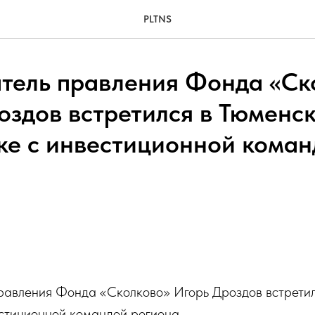
PLTNS
тель правления Фонда «Ск
оздов встретился в Тюменс
ке с инвестиционной кома
правления Фонда «Сколково» Игорь Дроздов встрети
естиционной командой региона.