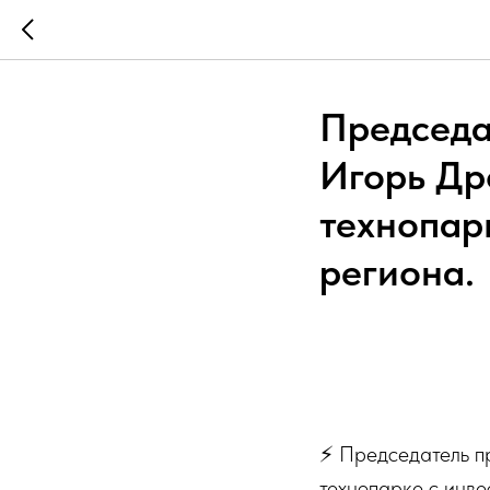
Председа
Игорь Др
технопар
региона.
⚡️ Председатель 
технопарке с инв