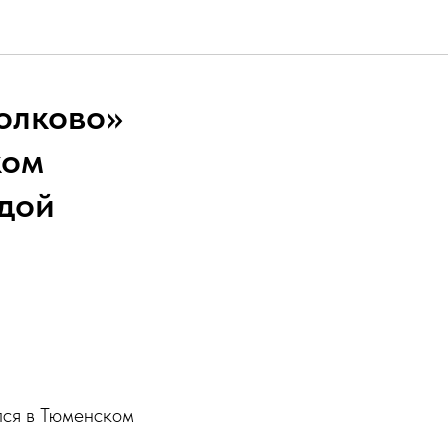
олково»
ком
ндой
лся в Тюменском