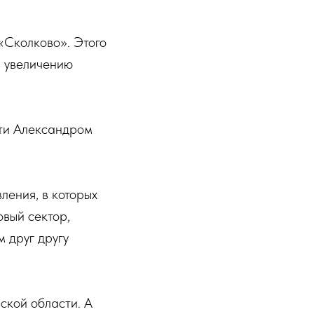
«Сколково». Этого
, увеличению
сти Александром
ления, в которых
овый сектор,
м друг другу
ской области. А