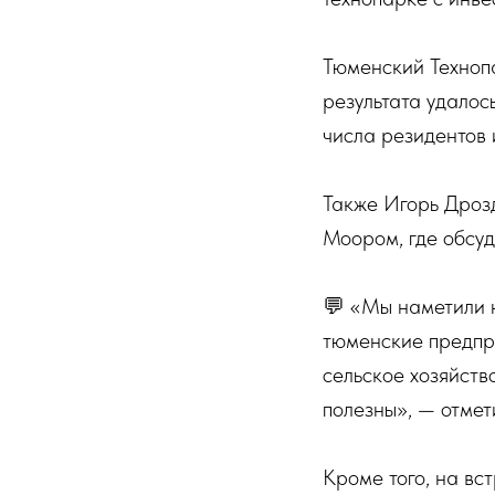
Тюменский Техноп
результата удалос
числа резидентов 
Также Игорь Дроз
Моором, где обсуд
💬 «Мы наметили н
тюменские предпри
сельское хозяйств
полезны», — отмет
Кроме того, на вс